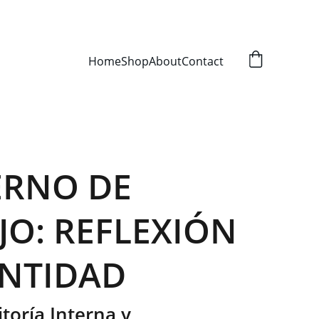
Home
Shop
About
Contact
RNO DE
JO: REFLEXIÓN
ENTIDAD
toría Interna y