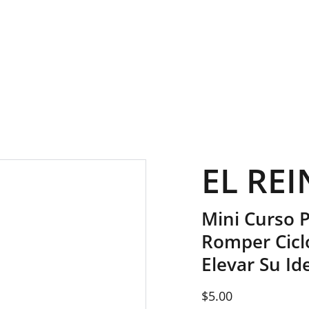
SAVE BIG ON SELECT DIGITAL DOWNLOADS!
EL REI
Mini Curso 
Romper Cicl
Elevar Su Id
$5.00